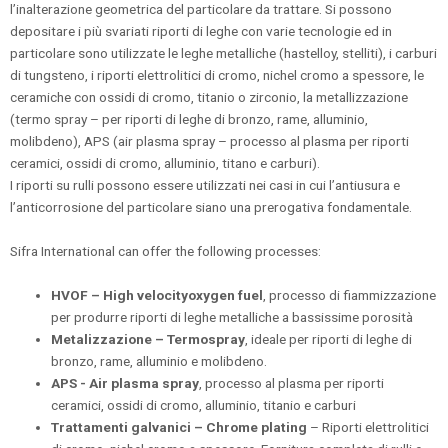
l’inalterazione geometrica del particolare da trattare. Si possono
depositare i più svariati riporti di leghe con varie tecnologie ed in
particolare sono utilizzate le leghe metalliche (hastelloy, stelliti), i carburi
di tungsteno, i riporti elettrolitici di cromo, nichel cromo a spessore, le
ceramiche con ossidi di cromo, titanio o zirconio, la metallizzazione
(termo spray – per riporti di leghe di bronzo, rame, alluminio,
molibdeno), APS (air plasma spray – processo al plasma per riporti
ceramici, ossidi di cromo, alluminio, titano e carburi).
I riporti su rulli possono essere utilizzati nei casi in cui l’antiusura e
l’anticorrosione del particolare siano una prerogativa fondamentale.
Sifra International can offer the following processes:
HVOF – High velocityoxygen fuel
, processo di fiammizzazione
per produrre riporti di leghe metalliche a bassissime porosità
Metalizzazione – Termospray
, ideale per riporti di leghe di
bronzo, rame, alluminio e molibdeno.
APS - Air plasma spray
, processo al plasma per riporti
ceramici, ossidi di cromo, alluminio, titanio e carburi
Trattamenti galvanici –
Chrome plating
– Riporti elettrolitici