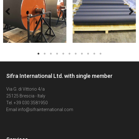
Sifra International Ltd. with single member
Via G. di Vittorio 4/a
25125 Brescia - Italy
Tel. +39 030 3581950
Email info@sifrainternational.com