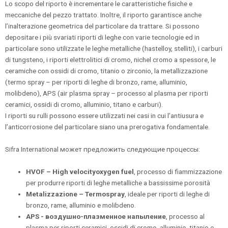
Lo scopo del riporto è incrementare le caratteristiche fisiche e
meccaniche del pezzo trattato. Inoltre, il riporto garantisce anche
l’inalterazione geometrica del particolare da trattare. Si possono
depositare i più svariati riporti di leghe con varie tecnologie ed in
particolare sono utilizzate le leghe metalliche (hastelloy, stelliti), i carburi
di tungsteno, i riporti elettrolitici di cromo, nichel cromo a spessore, le
ceramiche con ossidi di cromo, titanio o zirconio, la metallizzazione
(termo spray – per riporti di leghe di bronzo, rame, alluminio,
molibdeno), APS (air plasma spray – processo al plasma per riporti
ceramici, ossidi di cromo, alluminio, titano e carburi).
I riporti su rulli possono essere utilizzati nei casi in cui l’antiusura e
l’anticorrosione del particolare siano una prerogativa fondamentale.
Sifra International может предложить следующие процессы:
HVOF – High velocityoxygen fuel
, processo di fiammizzazione
per produrre riporti di leghe metalliche a bassissime porosità
Metalizzazione – Termospray
, ideale per riporti di leghe di
bronzo, rame, alluminio e molibdeno.
APS - воздушно-плазменное напыление
, processo al
plasma per riporti ceramici, ossidi di cromo, alluminio, titanio e