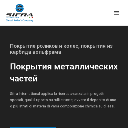
Перейти
Глав
к
мен
содержимому
Покрытие роликов и колес, покрытия из
карбида вольфрама
Покрытия металлических
частей
Sifra International applica la ricerca avanzata in progetti
speciali, quali il riporto su rulli e ruote, ovvero il deposito di uno
o più strati di materia di varia composizione chimica su di essi.