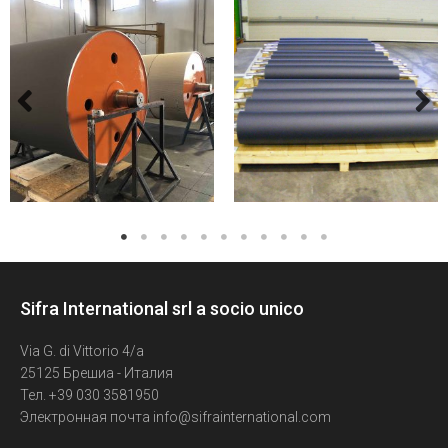
Sifra International srl a socio unico
Via G. di Vittorio 4/a
25125 Брешиа - Италия
Тел. +39 030 3581950
Электронная почта info@sifrainternational.com