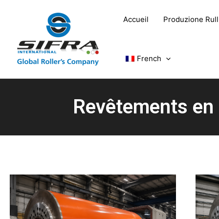
Skip
to
Accueil
Produzione Rulli
content
French
Revêtements en 