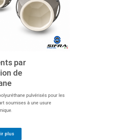
nts par
tion de
ane
olyuréthane pulvérisés pour les
'art soumises à une usure
mique.
ir plus