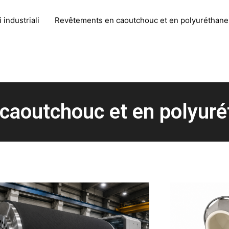
 industriali
Revêtements en caoutchouc et en polyuréthane
caoutchouc et en polyuré