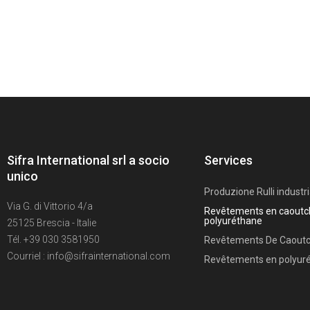
Sifra International srl a socio
Services
unico
Produzione Rulli industri
Via G. di Vittorio 4/a
Revêtements en caoutc
polyuréthane
25125 Brescia - Italie
Tél. +39 030 3581950
Revêtements De Caout
Courriel : info@sifrainternational.com
Revêtements en polyur