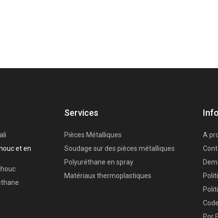
Services
Inf
ali
Pièces Métalliques
A pr
houc et en
Soudage sur des pièces métalliques
Cont
Polyuréthane en spray
Dema
chouc
Matériaux thermoplastiques
Poli
éthane
Polit
Code
Por 