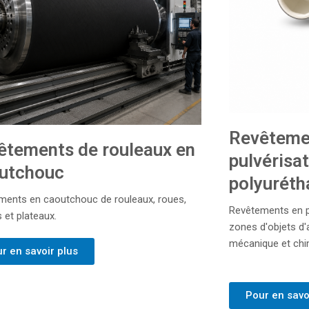
Revêteme
êtements de rouleaux en
pulvérisa
utchouc
polyuréth
ments en caoutchouc de rouleaux, roues,
Revêtements en p
 et plateaux.
zones d'objets d
mécanique et chi
r en savoir plus
Pour en savo