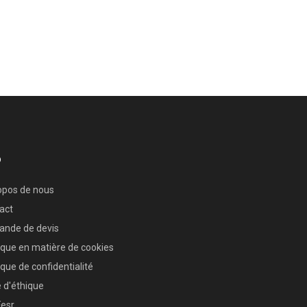
o
opos de nous
act
nde de devis
tique en matière de cookies
ique de confidentialité
 d'éthique
Fesr