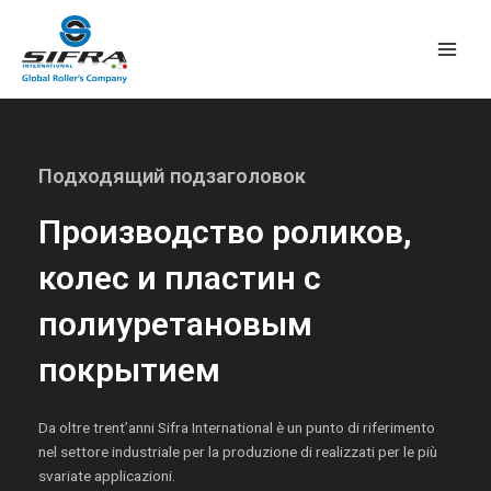
Перейти
Глав
к
мен
содержимому
Подходящий подзаголовок
Производство роликов,
колес и пластин с
полиуретановым
покрытием
Da oltre trent’anni Sifra International è un punto di riferimento
nel settore industriale per la produzione di realizzati per le più
svariate applicazioni.