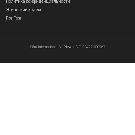
Политика конфиденциальности
Этический кодекс
Por Fesr
Sifra International Srl P.IVA и C.F. 03472000987